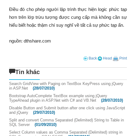
Điều đó cho phép người lập trình thực hiện logic phức tạp
hơn trên lớp trừu tượng được cung cấp mà không cần sự
hiểu biết hoặc thậm chí suy nghĩ về tất cả sự phức tạp ẩn.
nguồn: dthshare.com
Back
Head
Print
Tin khác
Search GridView with Paging on TextBox KeyPress using jQuery
in ASP.Net
(28/07/2010)
Bootstrap AutoComplete TextBox example using jQuery
TypeAhead plugin in ASP.Net with C# and VB.Net
(28/07/2010)
Disable Button and Submit button after one click using JavaScript
and jQuery
(29/07/2010)
Split and convert Comma Separated (Delimited) String to Table in
SQL Server
(01/09/2010)
Select Column values as Comma Separated (Delimited) string in