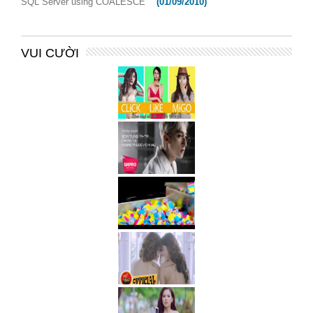
SQL Server using COALESCE
(01/09/2010)
VUI CƯỜI