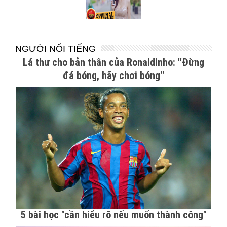
NGƯỜI NỔI TIẾNG
Lá thư cho bản thân của Ronaldinho: ''Đừng
đá bóng, hãy chơi bóng''
5 bài học "cần hiểu rõ nếu muốn thành công"